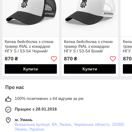
Кепка бейсболка з сіткою
Кепка бейсболка з сіткою
Кепк
тракер INAL з кокардою
тракер INAL з кокардою
трак
НГУ S / 53-54 Чорний/
НГУ S / 53-54 Білий/
НГУ 
Білий 117653
Чорний 117753
109
870
870
870
₴
₴
Купити
Купити
Про нас
100% позитивних з 44 відгуків за рік
Працює з 28.01.2016
м. Умань
Вокзальна вулиця, 8А, Умань, Черкаська область, 20300,
Умань, Україна