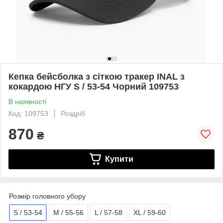
Кепка бейсболка з сіткою тракер INAL з
кокардою НГУ S / 53-54 Чорний 109753
В наявності
Код: 109753
Роздріб
870
₴
Купити
Розмір головного убору
S / 53-54
M / 55-56
L / 57-58
XL / 59-60