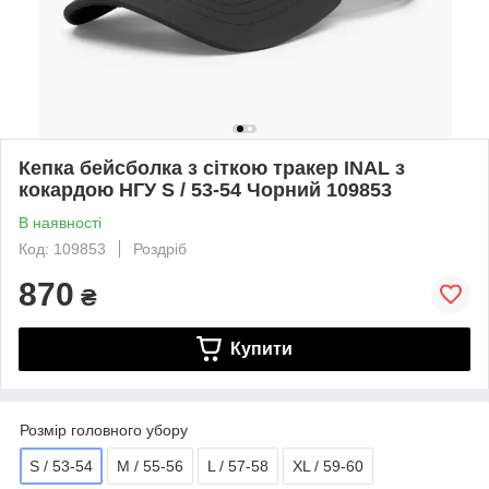
Кепка бейсболка з сіткою тракер INAL з
кокардою НГУ S / 53-54 Чорний 109853
В наявності
Код: 109853
Роздріб
870
₴
Купити
Розмір головного убору
S / 53-54
M / 55-56
L / 57-58
XL / 59-60