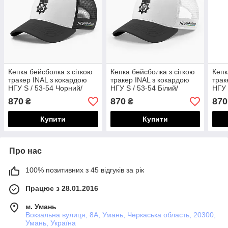
Кепка бейсболка з сіткою
Кепка бейсболка з сіткою
Кепк
тракер INAL з кокардою
тракер INAL з кокардою
трак
НГУ S / 53-54 Чорний/
НГУ S / 53-54 Білий/
НГУ 
Білий 117653
Чорний 117753
109
870
870
870
₴
₴
Купити
Купити
Про нас
100% позитивних з 45 відгуків за рік
Працює з 28.01.2016
м. Умань
Вокзальна вулиця, 8А, Умань, Черкаська область, 20300,
Умань, Україна