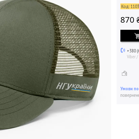
Код:
110
870 
+380 (
Viber 
поверненн