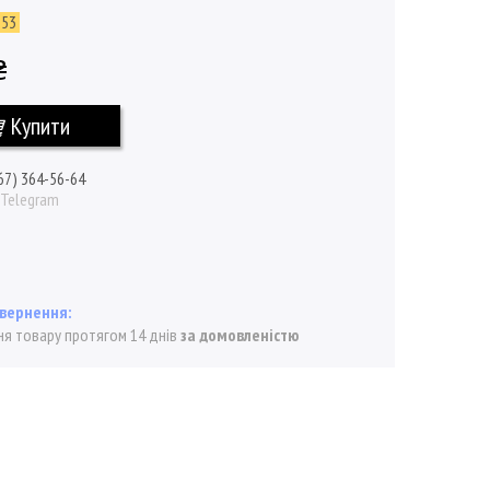
353
₴
Купити
67) 364-56-64
/ Telegram
я товару протягом 14 днів
за домовленістю