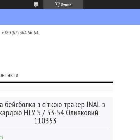
Кошик
+380 (67) 364-56-64
онтакти
а бейсболка з сіткою тракер INAL з
кардою НГУ S / 53-54 Оливковий
110353
ті