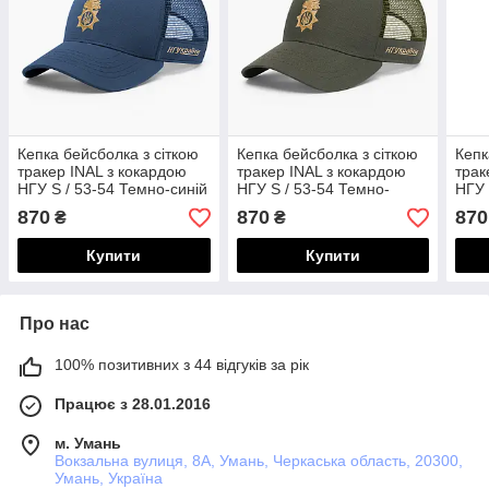
Кепка бейсболка з сіткою
Кепка бейсболка з сіткою
Кепк
тракер INAL з кокардою
тракер INAL з кокардою
трак
НГУ S / 53-54 Темно-синій
НГУ S / 53-54 Темно-
НГУ 
116853
оливковий 324353
110
870
870
870
₴
₴
Купити
Купити
Про нас
100% позитивних з 44 відгуків за рік
Працює з 28.01.2016
м. Умань
Вокзальна вулиця, 8А, Умань, Черкаська область, 20300,
Умань, Україна