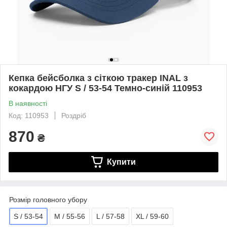
Кепка бейсболка з сіткою тракер INAL з
кокардою НГУ S / 53-54 Темно-синій 110953
В наявності
Код: 110953
Роздріб
870
₴
Купити
Розмір головного убору
S / 53-54
M / 55-56
L / 57-58
XL / 59-60