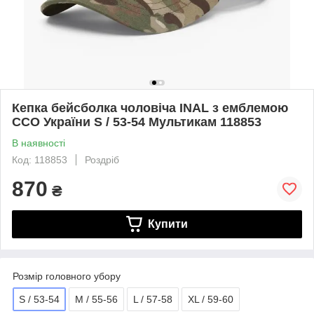
Кепка бейсболка чоловіча INAL з емблемою
ССО України S / 53-54 Мультикам 118853
В наявності
Код: 118853
Роздріб
870
₴
Купити
Розмір головного убору
S / 53-54
M / 55-56
L / 57-58
XL / 59-60