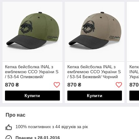
Кепка бейсболка INAL з
Кепка бейсболка INAL з
Кепк
емблемою ССО України S
емблемою ССО України S
INA
/ 53-54 Оливковий/
/ 53-54 Бежевий/ Чорний
Укра
Чорний 52553
52653
Муль
870
870
870
₴
₴
Купити
Купити
Про нас
100% позитивних з 44 відгуків за рік
Працює з 28.01.2016