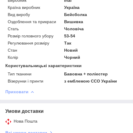
Виробник
Inal
Країна виробник
Україна
Вид виробу
Бейсболка
Оздоблення та прикраси
Вишивка
Стать
Чоловіча
Розмір головного убору
53-54
Регулювання розміру
Так
Стан
Новий
Колір
Чорний
Користувальницькі характеристики
Тип тканини
Бавовна + поліестер
Візерунки і принти
з емблемою ССО України
Приховати
Умови доставки
Нова Пошта
Всі умови доставки