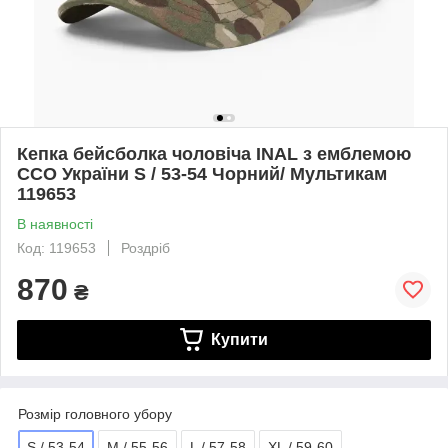
Кепка бейсболка чоловіча INAL з емблемою
ССО України S / 53-54 Чорний/ Мультикам
119653
В наявності
Код: 119653
Роздріб
870
₴
Купити
Розмір головного убору
S / 53-54
M / 55-56
L / 57-58
XL / 59-60