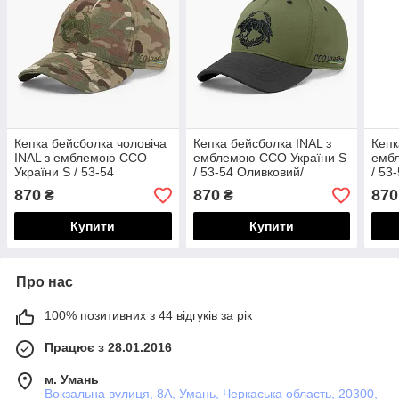
Кепка бейсболка чоловіча
Кепка бейсболка INAL з
Кепк
INAL з емблемою ССО
емблемою ССО України S
емб
України S / 53-54
/ 53-54 Оливковий/
/ 53
Мультикам 118853
Чорний 52553
526
870
870
870
₴
₴
Купити
Купити
Про нас
100% позитивних з 44 відгуків за рік
Працює з 28.01.2016
м. Умань
Вокзальна вулиця, 8А, Умань, Черкаська область, 20300,