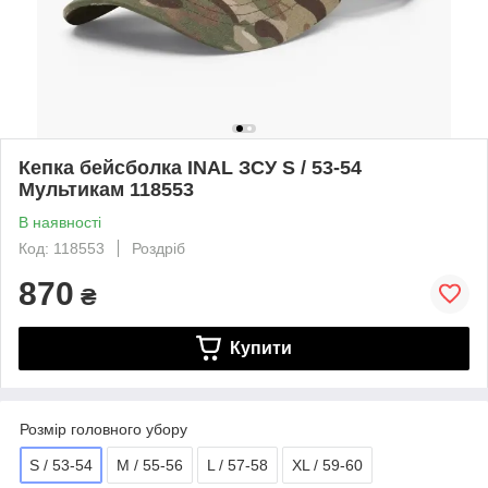
Кепка бейсболка INAL ЗСУ S / 53-54
Мультикам 118553
В наявності
Код: 118553
Роздріб
870
₴
Купити
Розмір головного убору
S / 53-54
M / 55-56
L / 57-58
XL / 59-60