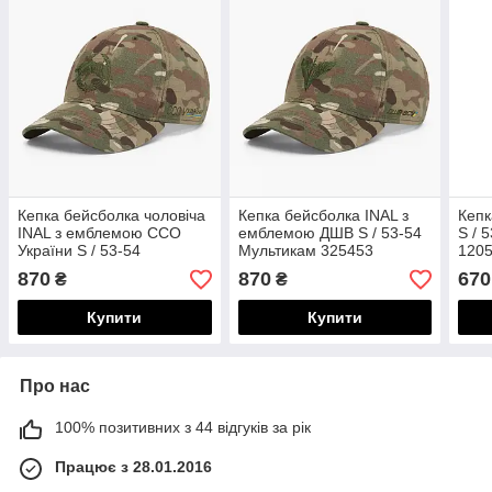
Кепка бейсболка чоловіча
Кепка бейсболка INAL з
Кепк
INAL з емблемою ССО
емблемою ДШВ S / 53-54
S / 
України S / 53-54
Мультикам 325453
120
Мультикам 118853
870
870
670
₴
₴
Купити
Купити
Про нас
100% позитивних з 44 відгуків за рік
Працює з 28.01.2016