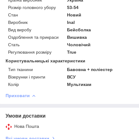
Розмір головного убору
53-54
Стан
Новий
Виробник
Inal
Вид виробу
Бейсболка
Оздоблення та прикраси
Вишивка
Стать
Чоловічий
Регулювання розміру
True
Користувальницькі характеристики
Тип тканини
Бавовна + поліестер
Візерунки і принти
ВСУ
Колір
Мультикам
Приховати
Умови доставки
Нова Пошта
Всі умови доставки