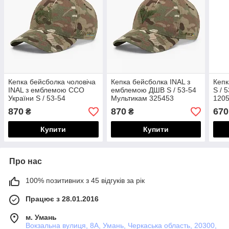
Кепка бейсболка чоловіча
Кепка бейсболка INAL з
Кепк
INAL з емблемою ССО
емблемою ДШВ S / 53-54
S / 
України S / 53-54
Мультикам 325453
120
Мультикам 118853
870
870
670
₴
₴
Купити
Купити
Про нас
100% позитивних з 45 відгуків за рік
Працює з 28.01.2016
м. Умань
Вокзальна вулиця, 8А, Умань, Черкаська область, 20300,