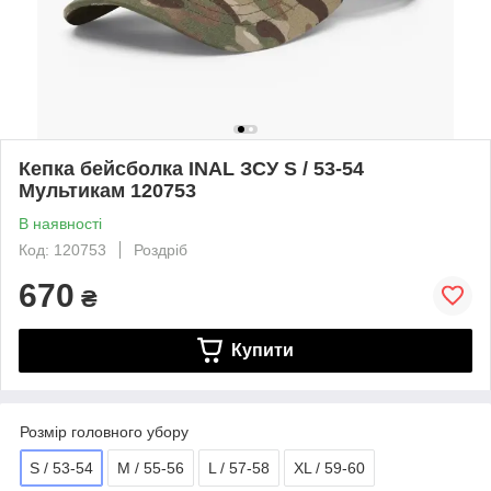
Кепка бейсболка INAL ЗСУ S / 53-54
Мультикам 120753
В наявності
Код: 120753
Роздріб
670
₴
Купити
Розмір головного убору
S / 53-54
M / 55-56
L / 57-58
XL / 59-60