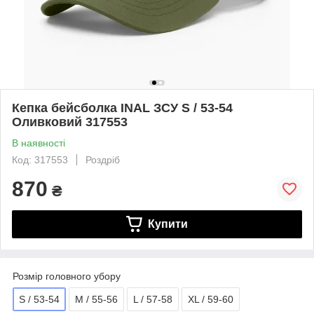
Кепка бейсболка INAL ЗСУ S / 53-54
Оливковий 317553
В наявності
Код: 317553
Роздріб
870
₴
Купити
Розмір головного убору
S / 53-54
M / 55-56
L / 57-58
XL / 59-60