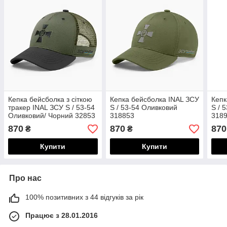
Кепка бейсболка з сіткою
Кепка бейсболка INAL ЗСУ
Кепк
тракер INAL ЗСУ S / 53-54
S / 53-54 Оливковий
S / 
Оливковий/ Чорний 32853
318853
318
870
870
870
₴
₴
Купити
Купити
Про нас
100% позитивних з 44 відгуків за рік
Працює з 28.01.2016