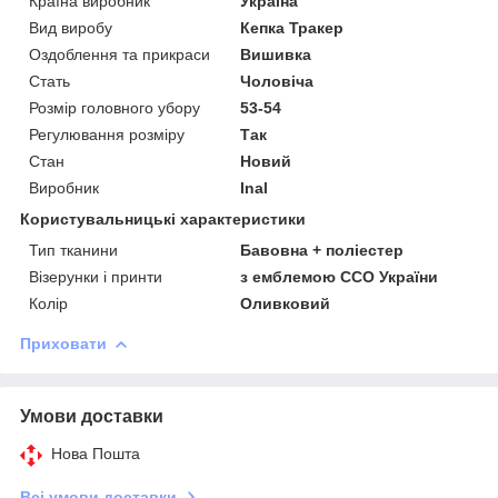
Країна виробник
Україна
Вид виробу
Кепка Тракер
Оздоблення та прикраси
Вишивка
Стать
Чоловіча
Розмір головного убору
53-54
Регулювання розміру
Так
Стан
Новий
Виробник
Inal
Користувальницькі характеристики
Тип тканини
Бавовна + поліестер
Візерунки і принти
з емблемою ССО України
Колір
Оливковий
Приховати
Умови доставки
Нова Пошта
Всі умови доставки