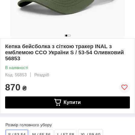
Кепка бейсболка з сіткою тракер INAL з
емблемою ССО України S / 53-54 Оливковий
56853
В наявності
Код: 56853
Роздріб
870
₴
Купити
Розмір головного убору
S / 53-54
M / 55-56
L / 57-58
XL / 59-60