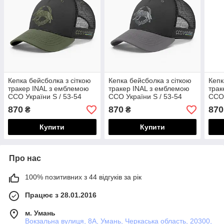
Кепка бейсболка з сіткою
Кепка бейсболка з сіткою
Кепк
тракер INAL з емблемою
тракер INAL з емблемою
трак
ССО України S / 53-54
ССО України S / 53-54
ССО 
Чорний/ Оливковий 81653
Чорний/ Сірий 81753
Олив
870
870
870
₴
₴
Купити
Купити
Про нас
100% позитивних з 44 відгуків за рік
Працює з 28.01.2016
м. Умань
Вокзальна вулиця, 8А, Умань, Черкаська область, 20300,