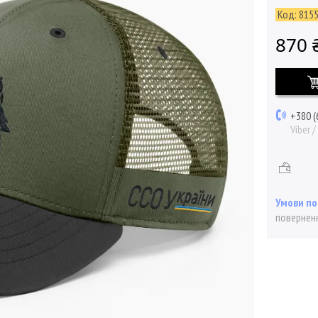
Код:
815
870 
+380 (
Viber 
поверненн