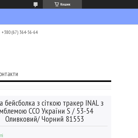
Кошик
+380 (67) 364-56-64
онтакти
а бейсболка з сіткою тракер INAL з
мблемою ССО України S / 53-54
Оливковий/ Чорний 81553
ті