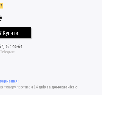
53
₴
Купити
67) 364-56-64
/ Telegram
я товару протягом 14 днів
за домовленістю