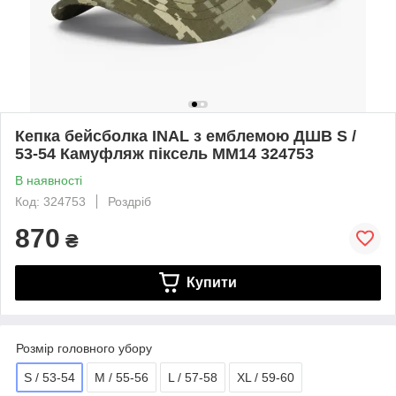
Кепка бейсболка INAL з емблемою ДШВ S /
53-54 Камуфляж піксель ММ14 324753
В наявності
Код: 324753
Роздріб
870
₴
Купити
Розмір головного убору
S / 53-54
M / 55-56
L / 57-58
XL / 59-60