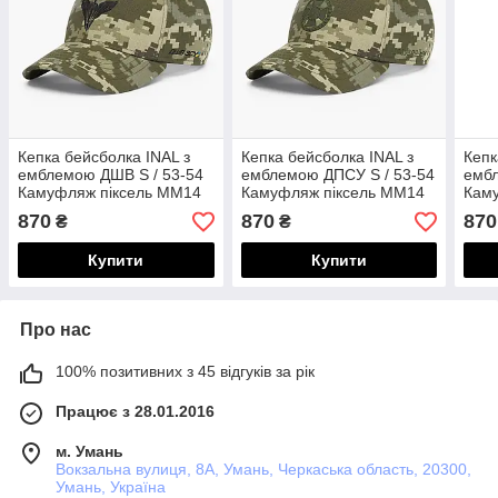
Кепка бейсболка INAL з
Кепка бейсболка INAL з
Кепк
емблемою ДШВ S / 53-54
емблемою ДПСУ S / 53-54
ембл
Камуфляж піксель ММ14
Камуфляж піксель ММ14
Кам
324853
133753
324
870
870
870
₴
₴
Купити
Купити
Про нас
100% позитивних з 45 відгуків за рік
Працює з 28.01.2016
м. Умань
Вокзальна вулиця, 8А, Умань, Черкаська область, 20300,
Умань, Україна