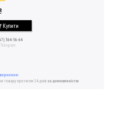
₴
Купити
67) 364-56-64
/ Telegram
я товару протягом 14 днів
за домовленістю