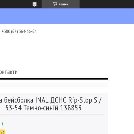
Кошик
+380 (67) 364-56-64
онтакти
а бейсболка INAL ДСНС Rip-Stop S /
53-54 Темно-синій 138853
ті
853