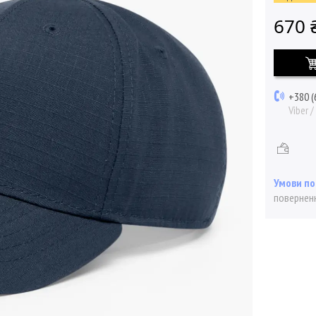
670 
+380 (
Viber 
поверненн